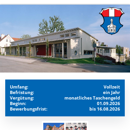
Umfang:
Vollzeit
Befristung:
ein Jahr
Vergütung:
monatliches Taschengeld
Beginn:
01.09.2026
Bewerbungsfrist:
bis 16.08.2026